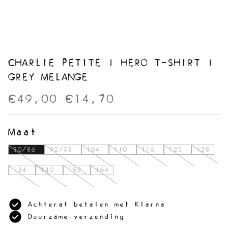
CHARLIE PETITE | HERO T-SHIRT |
GREY MELANGE
€49,00
€14,70
Maat
80/86
92/98
104
110
116
122
128
134
140
152
164
Achteraf betalen met Klarna
Duurzame verzending