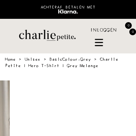
ACHTERAF BETALEN MET
0
INLOGGEN
0
Home
›
Unisex
›
BasicColour:Grey
›
Charlie
Petite | Hero T-Shirt | Grey Melange
 &
SWEATERS
BLOUSES
PANTS
JOGGING
ACCESSOIR
VES
&
SHORTS