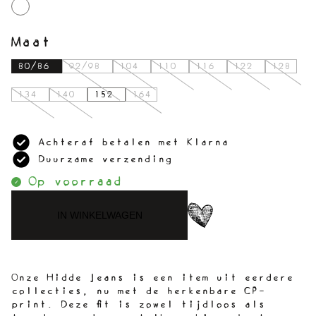
Maat
80/86
92/98
104
110
116
122
128
134
140
152
164
Achteraf betalen met Klarna
Duurzame verzending
Op voorraad
IN WINKELWAGEN
Onze Hidde Jeans is een item uit eerdere
collecties, nu met de herkenbare CP-
print. Deze fit is zowel tijdloos als