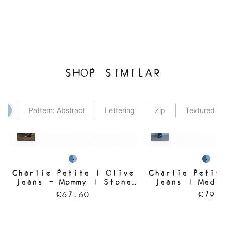
SHOP SIMILAR
Pattern: Abstract
Lettering
Zip
Textured
Charlie Petite | Olive
Charlie Petit
Jeans - Mommy | Stone
Jeans | Medi
Blue
€67.60
€79