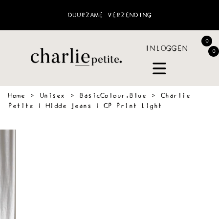
VÓÓR 16:00 UUR BESTELD = DEZELFDE DAG
VERZONDEN
0
INLOGGEN
0
Home
›
Unisex
›
BasicColour:Blue
›
Charlie
Petite | Hidde Jeans | CP Print Light
 &
SWEATERS
BLOUSES
PANTS
JOGGING
ACCESSOIR
VES
&
SHORTS