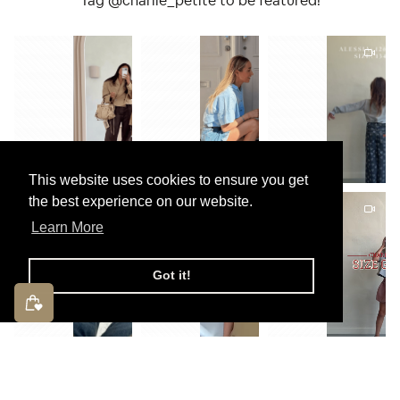
Tag @charlie_petite to be featured!
This website uses cookies to ensure you get
the best experience on our website.
Learn More
Got it!