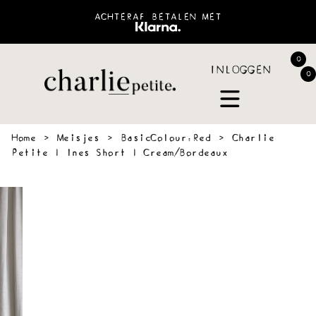
ACHTERAF BETALEN MET
0
INLOGGEN
0
Home
›
Meisjes
›
BasicColour:Red
›
Charlie
Petite | Ines Short | Cream/Bordeaux
 &
SWEATERS
BLOUSES
PANTS
JOGGING
ACCESSOIR
VES
&
SHORTS