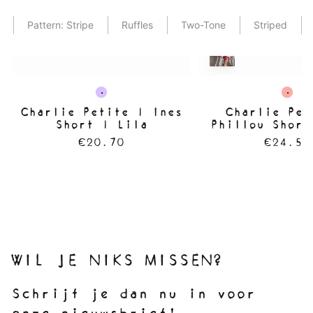
Pattern: Stripe
Ruffles
Two-Tone
Striped
Charlie Petite | Ines
Charlie Pet
Short | Lila
Phillou Short
Washed
€20.70
€24.50
WIL JE NIKS MISSEN?
Schrijf je dan nu in voor