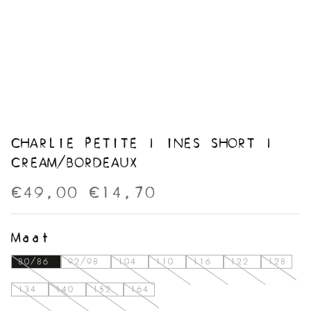
CHARLIE PETITE | INES SHORT |
CREAM/BORDEAUX
€49,00
€14,70
Maat
80/86
92/98
104
110
116
122
128
134
140
152
164