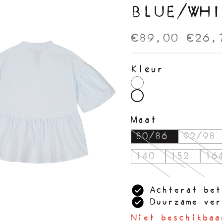
BLUE/WHI
€89,00
€26,
Kleur
Maat
80/86
92/98
140
152
16
Achteraf bet
Duurzame ver
Niet beschikbaa