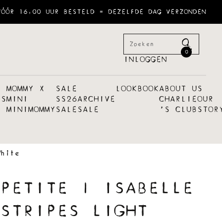
VÓÓR 16:00 UUR BESTELD = DEZELFDE DAG VERZONDEN
0
INLOGGEN
MOMMY X
SALE
LOOKBOOK
ABOUT US
ES
MINI
SS26
ARCHIVE
CHARLIE
OUR
MINI
MOMMY
SALE
SALE
´S CLUB
STOR
hite
PETITE | ISABELLE
STRIPES LIGHT