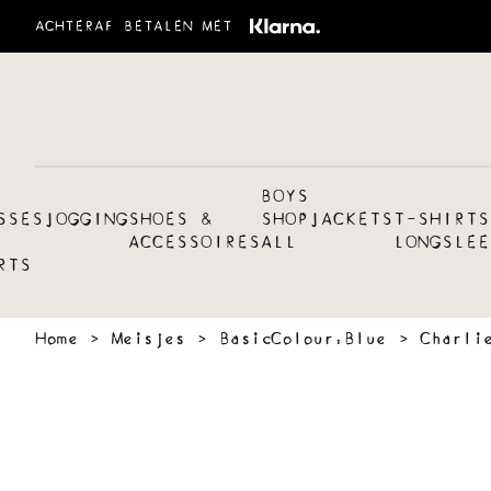
ACHTERAF BETALEN MET
BOYS
SSES
JOGGING
SHOES &
SHOP
JACKETS
T-SHIRTS
ACCESSOIRES
ALL
LONGSLEE
RTS
Home
›
Meisjes
›
BasicColour:Blue
›
Charli