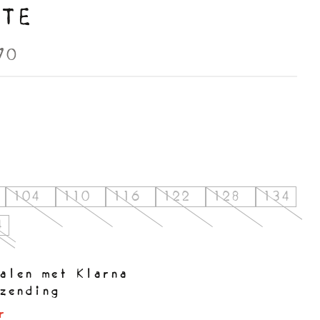
TE
70
104
110
116
122
128
134
4
alen met Klarna
zending
r