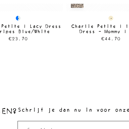
 Petite | Lacy Dress
Charlie Petite | I
ripes Blue/White
Dress - Mommy |
€23.70
€44.70
SEN?
Schrijf je dan nu in voor onz