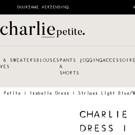
DUURZAME VERZENDING
 &
SWEATERS
BLOUSES
PANTS
JOGGING
ACCESSOIR
VES
&
SHORTS
e Petite | Isabelle Dress | Stripes Light Blue/W
CHARLIE 
DRESS | 