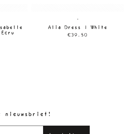
sabelle
Alia Dress | White
C
 Ecru
€39.50
e nieuwsbrief!