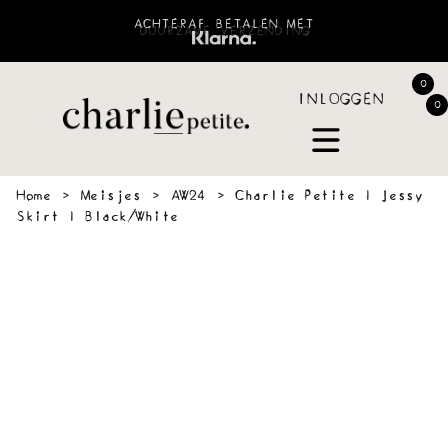
ACHTERAF BETALEN MET
0
INLOGGEN
0
Home
›
Meisjes
›
AW24
›
Charlie Petite | Jessy
Skirt | Black/White
 &
SWEATERS
BLOUSES
PANTS
JOGGING
ACCESSOIR
VES
&
SHORTS