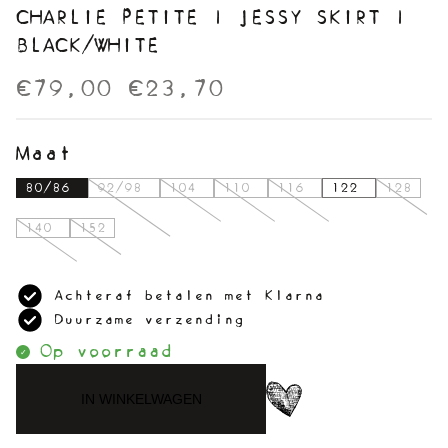
CHARLIE PETITE | JESSY SKIRT |
BLACK/WHITE
€79,00
€23,70
Maat
80/86
92/98
104
110
116
122
128
140
152
Achteraf betalen met Klarna
Duurzame verzending
Op voorraad
IN WINKELWAGEN