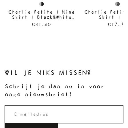
Charlie Petite | Nina
Charlie Petit
Skirt | Black&White
Skirt | G
with Gold
€31.60
€17.70
WIL JE NIKS MISSEN?
Schrijf je dan nu in voor
onze nieuwsbrief!