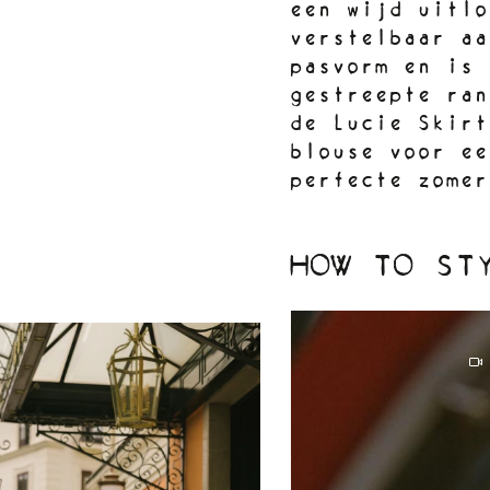
een wijd uitlo
verstelbaar aa
pasvorm en is 
gestreepte ran
de Lucie Skirt
blouse voor ee
perfecte zome
HOW TO ST