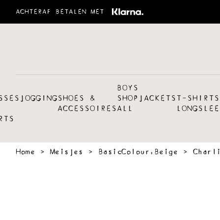
ACHTERAF BETALEN MET
BOYS
SSES
JOGGING
SHOES &
SHOP
JACKETS
T-SHIRTS
ACCESSOIRES
ALL
LONGSLEE
RTS
Home
›
Meisjes
›
BasicColour:Beige
›
Charl