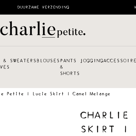
DUURZAME VERZENDING
 &
SWEATERS
BLOUSES
PANTS
JOGGING
ACCESSOIR
VES
&
SHORTS
ie Petite | Lucie Skirt | Camel Melange
CHARLIE 
SKIRT | 