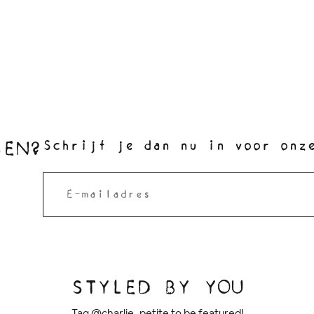
SEN?
Schrijf je dan nu in voor onz
STYLED BY YOU
Tag @charlie_petite to be featured!