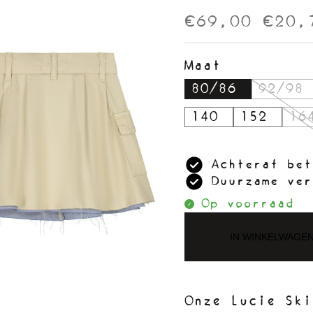
€69,00
€20,
Maat
80/86
92/98
140
152
16
Achteraf bet
Duurzame ver
Op voorraad
IN WINKELWAGE
Onze Lucie Ski