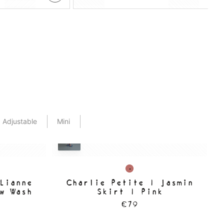
Light
Adjustable
Mini
Lianne
Charlie Petite | Jasmin
C
w Wash
Skirt | Pink
€79