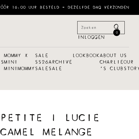
VÓÓR 16:00 UUR BESTELD = DEZELFDE DAG VERZONDEN
0
INLOGGEN
MOMMY X
SALE
LOOKBOOK
ABOUT US
ES
MINI
SS26
ARCHIVE
CHARLIE
OUR
MINI
MOMMY
SALE
SALE
´S CLUB
STOR
PETITE | LUCIE
CAMEL MELANGE