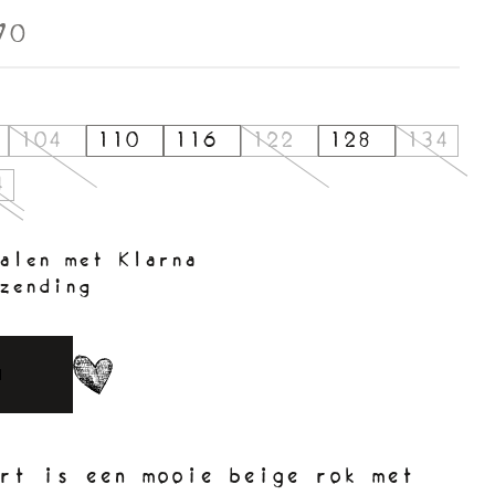
70
104
110
116
122
128
134
4
alen met Klarna
zending
N
rt is een mooie beige rok met