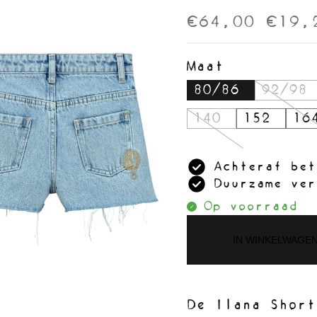
€64,00
€19,
Maat
80/86
92/98
140
152
16
Achteraf bet
Duurzame ver
Op voorraad
IN WINKELWAGE
De Ilana Short