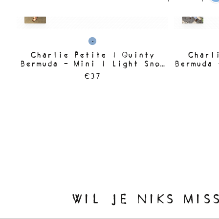
Charlie Petite | Quinty
Charl
Bermuda - Mini | Light Snow
Bermuda 
Wash
€37
WIL JE NIKS MIS