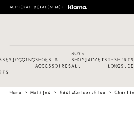
ACHTERAF BETALEN MET
BOYS
SSES
JOGGING
SHOES &
SHOP
JACKETS
T-SHIRTS
ACCESSOIRES
ALL
LONGSLEE
RTS
Home
›
Meisjes
›
BasicColour:Blue
›
Charli