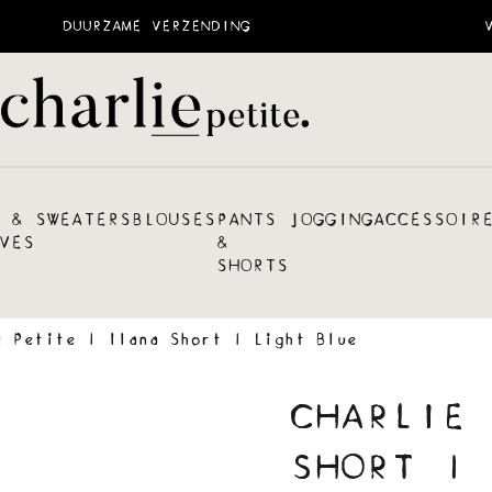
DUURZAME VERZENDING
 &
SWEATERS
BLOUSES
PANTS
JOGGING
ACCESSOIR
VES
&
SHORTS
e Petite | Ilana Short | Light Blue
CHARLIE 
SHORT | 