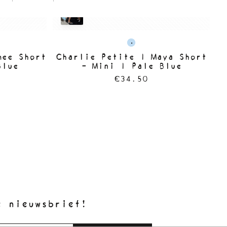
mee Short
Charlie Petite | Maya Short
C
Blue
- Mini | Pale Blue
€34.50
e nieuwsbrief!