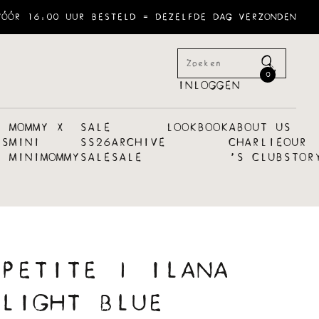
VÓÓR 16:00 UUR BESTELD = DEZELFDE DAG VERZONDEN
0
INLOGGEN
MOMMY X
SALE
LOOKBOOK
ABOUT US
ES
MINI
SS26
ARCHIVE
CHARLIE
OUR
MINI
MOMMY
SALE
SALE
´S CLUB
STOR
PETITE | ILANA
LIGHT BLUE