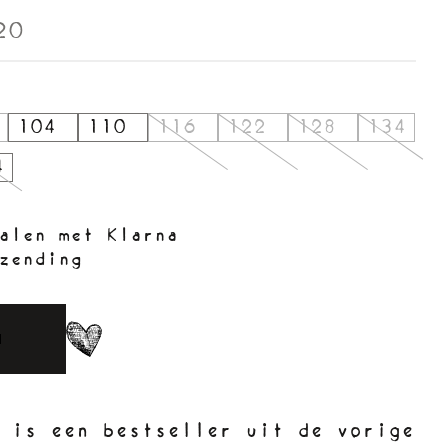
20
104
110
116
122
128
134
4
alen met Klarna
zending
N
 is een bestseller uit de vorige