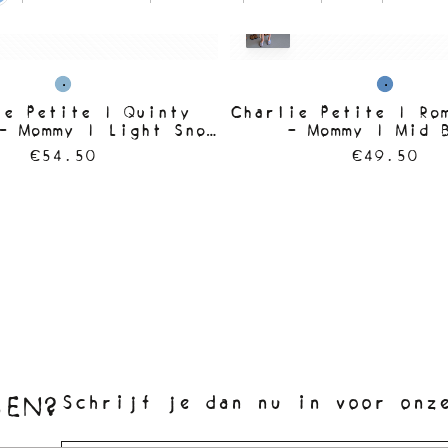
ie Petite | Quinty
Charlie Petite | Ro
- Mommy | Light Snow
- Mommy | Mid 
Wash
€54.50
€49.50
SEN?
Schrijf je dan nu in voor onz