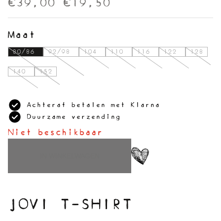
€39,00
€19,50
Maat
80/86
92/98
104
110
116
122
128
140
152
Achteraf betalen met Klarna
Duurzame verzending
Niet beschikbaar
IN WINKELWAGEN
JOVI T-SHIRT