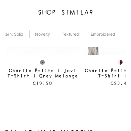
SHOP SIMILAR
attern: Solid
Novelty
Textured
Embroidered
Mi
Charlie Petite | Jovi
Charlie Petite
T-Shirt | Grey Melange
T-Shirt | 
€19.50
€23.40