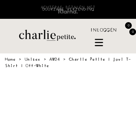
ACHTERAF BETALEN MET
0
INLOGGEN
0
Home
›
Unisex
›
AW24
›
Charlie Petite | Jovi T-
Shirt | Off-White
 &
SWEATERS
BLOUSES
PANTS
JOGGING
ACCESSOIR
VES
&
SHORTS