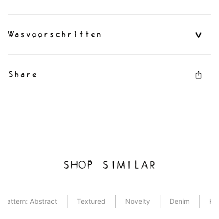
Wasvoorschriften
Share
SHOP SIMILAR
Pattern: Abstract
Textured
Novelty
Denim
Kn