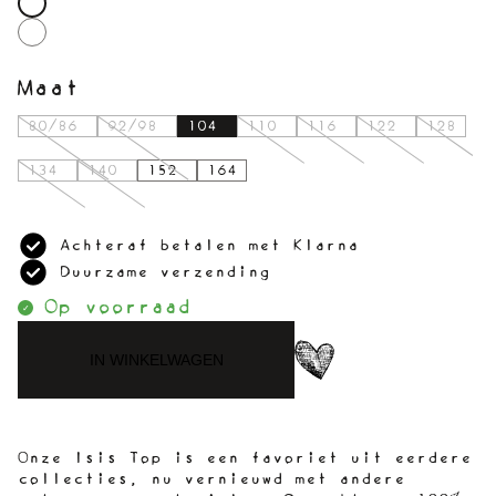
Maat
80/86
92/98
104
110
116
122
128
134
140
152
164
Achteraf betalen met Klarna
Duurzame verzending
Op voorraad
IN WINKELWAGEN
Onze Isis Top is een favoriet uit eerdere
collecties, nu vernieuwd met andere