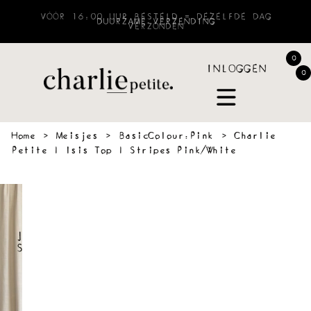
VÓÓR 16:00 UUR BESTELD = DEZELFDE DAG
VERZONDEN
0
INLOGGEN
0
Home
›
Meisjes
›
BasicColour:Pink
›
Charlie
Petite | Isis Top | Stripes Pink/White
 &
SWEATERS
BLOUSES
PANTS
JOGGING
ACCESSOIR
VES
&
SHORTS