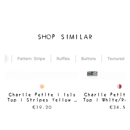
SHOP SIMILAR
Pattern: Stripe
Ruffles
Buttons
Textured
Charlie Petite | Isis
Charlie Petite
Top | Stripes Yellow &
Top | White/Re
Pink
€19.20
€34.50