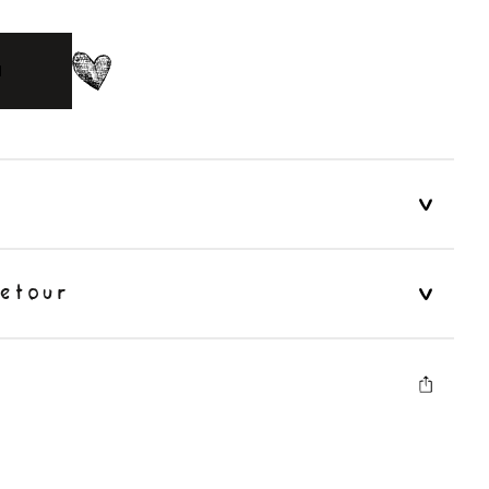
N
etour