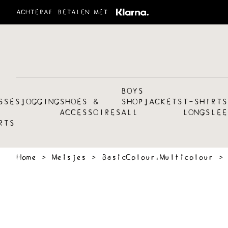
ACHTERAF BETALEN MET
BOYS
SSES
JOGGING
SHOES &
SHOP
JACKETS
T-SHIRTS
ACCESSOIRES
ALL
LONGSLEE
RTS
Home
›
Meisjes
›
BasicColour:Multicolour
›