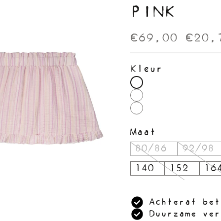
PINK
€69,00
€20,
Kleur
Maat
80/86
92/98
140
152
16
Achteraf bet
Duurzame ver