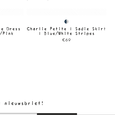
se Dress
Charlie Petite | Sadie Skirt
C
/Pink
| Blue/White Stripes
€69
e nieuwsbrief!