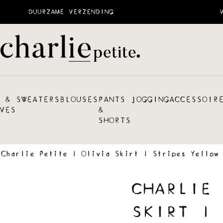
DUURZAME VERZENDING
 &
SWEATERS
BLOUSES
PANTS
JOGGING
ACCESSOIR
VES
&
SHORTS
Charlie Petite | Olivia Skirt | Stripes Yellow 
CHARLIE 
SKIRT | 