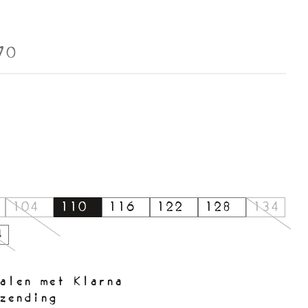
70
104
110
116
122
128
134
4
alen met Klarna
zending