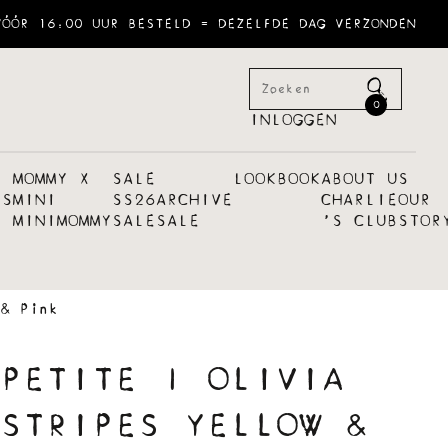
VÓÓR 16:00 UUR BESTELD = DEZELFDE DAG VERZONDEN
0
INLOGGEN
MOMMY X
SALE
LOOKBOOK
ABOUT US
ES
MINI
SS26
ARCHIVE
CHARLIE
OUR
MINI
MOMMY
SALE
SALE
´S CLUB
STOR
& Pink
PETITE | OLIVIA
STRIPES YELLOW &